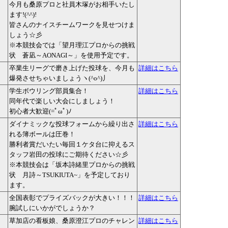
今月も桑原プロと社員木塚がお相手いたし
ます!(^^)!
皆さんのナイスチームワークを見せつけま
しょう☆彡
※本競技会では「望月理江プロからの挑戦
状 蒼凪～AONAGI～」を使用予定です。
卒業生リーグで磨き上げた投球を、今月も
詳細はこちら
爆発させちゃいましょうヽ(^o^)丿
学生ボウリング部員集合！
詳細はこちら
同年代で楽しい大会にしましょう！
初心者大歓迎(=ﾟωﾟ)ﾉ
ダイナミックな投球フォームから繰り出さ
詳細はこちら
れる簿ボールは圧巻！
勝利者賞だいたい毎回１ケタ台に抑えるス
タッフ岩田の投球にご期待ください☆彡
※本競技会は「坂本詩緒里プロからの挑戦
状 月詩～TSUKIUTA~」を予定しており
ます。
全国表彰でプライズバックが大きい！！！
詳細はこちら
腕試しにいかがでしょうか？
草加店の看板娘、桑原澄江プロのチャレン
詳細はこちら