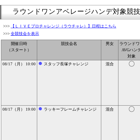
ラウンドワンアベレージハンデ対象競技
>>>
【ＬＩＶＥプロチャレンジ（ラウチャレ）】日程はこちら
>>>
全競技会を表示
開催日時
競技会名
男女
ラウンドワ
（スタート）
AVGハン
対象
〇
08/17（月） 10:00
スタッフ長塚チャレンジ
混合
〇
08/17（月） 19:00
ラッキーフレームチャレンジ
混合