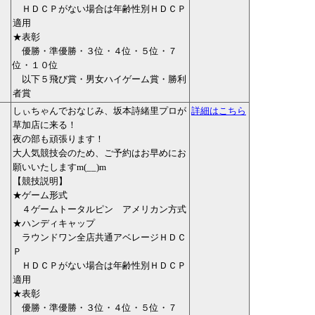
ＨＤＣＰがない場合は年齢性別ＨＤＣＰ
適用
★表彰
優勝・準優勝・３位・４位・５位・７
位・１０位
以下５飛び賞・男女ハイゲーム賞・勝利
者賞
しぃちゃんでおなじみ、坂本詩緒里プロが
詳細はこちら
草加店に来る！
夜の部も頑張ります！
大人気競技会のため、ご予約はお早めにお
願いいたしますm(__)m
【競技説明】
★ゲーム形式
４ゲームトータルピン アメリカン方式
★ハンディキャップ
ラウンドワン全店共通アベレージＨＤＣ
Ｐ
ＨＤＣＰがない場合は年齢性別ＨＤＣＰ
適用
★表彰
優勝・準優勝・３位・４位・５位・７