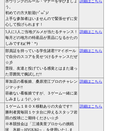
ボウリングのルール・マナーを学びましょ
詳細はこちら
う。
初めての方大歓迎(=ﾟωﾟ)ﾉ
上手な参加者はいませんので緊張せずに安
心して投げられます！
5人に1人ご当地グルメが当たるチャンス！
詳細はこちら
毎月どの地方の特産品が景品になるかたの
しみですね(´艸｀*)
部員証を持っている学生諸君!!マイボール
詳細はこちら
で自分のスコアを見せつけるチャンスだぜ
☆彡
普段、友達と投げている感覚とはまた違っ
た雰囲気で腕試しだ!!
草加店の看板娘、桑原澄江プロのチャレン
詳細はこちら
ジマッチ!!
容赦ない看板娘ですが、３ゲーム一緒に楽
しみましょう(^_-)-☆
１ゲーム１ＢＯＸ移動ありの大会です!!
詳細はこちら
勝利者賞毎回１ケタ台に抑えるスタッフ岩
田の投球にご期待ください☆彡
※本競技会は「三浦美里プロからの挑戦
状 氷姫～HYOUKI～」を使用いたしま