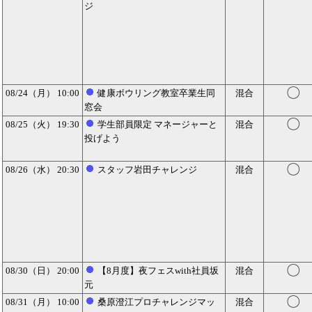
ジ
〇
08/24（月） 10:00
健康ボウリング教室卒業生同
混合
窓会
〇
08/25（火） 19:30
学生部員限定 マネージャーと
混合
投げよう
〇
08/26（水） 20:30
スタッフ岩田チャレンジ
混合
〇
08/30（日） 20:00
【8月度】夜フェスwith社員坂
混合
元
〇
08/31（月） 10:00
桑原澄江プロチャレンジマッ
混合