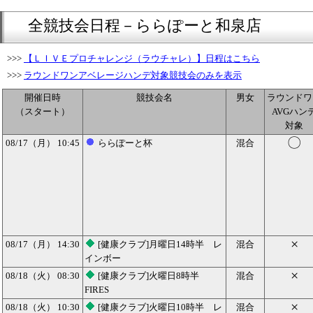
全競技会日程－ららぽーと和泉店
>>>
【ＬＩＶＥプロチャレンジ（ラウチャレ）】日程はこちら
>>>
ラウンドワンアベレージハンデ対象競技会のみを表示
開催日時
競技会名
男女
ラウンドワ
（スタート）
AVGハン
対象
〇
08/17（月） 10:45
ららぽーと杯
混合
×
08/17（月） 14:30
[健康クラブ]月曜日14時半 レ
混合
インボー
×
08/18（火） 08:30
[健康クラブ]火曜日8時半
混合
FIRES
×
08/18（火） 10:30
[健康クラブ]火曜日10時半 レ
混合