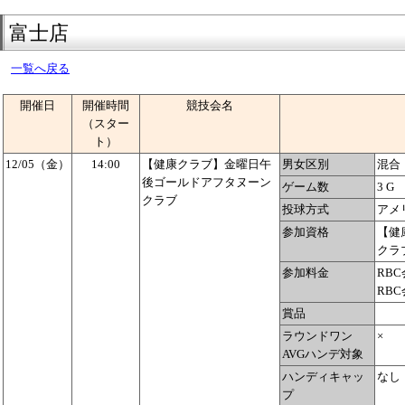
富士店
一覧へ戻る
開催日
開催時間
競技会名
（スター
ト）
12/05（金）
14:00
【健康クラブ】金曜日午
男女区別
混合
後ゴールドアフタヌーン
ゲーム数
3 G
クラブ
投球方式
アメ
参加資格
【健
クラ
参加料金
RBC
RBC
賞品
ラウンドワン
×
AVGハンデ対象
ハンディキャッ
なし
プ