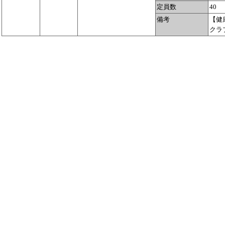
定員数
40
備考
【健
クラ