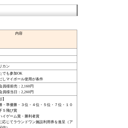
内容
リカン
たでも参加OK
だしマイボール使用が条件
会員様前売：2,160円
会員様当日：2,260円
彰】
勝・準優勝・３位・４位・５位・７位・１０
下５飛び賞
ハイゲーム賞・勝利者賞
に応じてラウンドワン施設利用券を進呈（ア
配信）