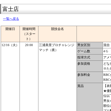
富士店
一覧へ戻る
開催日
開催時間
競技会名
（スター
ト）
12/16（火）
20:00
三浦美里プロチャレンジ
男女区別
混合
マッチ（夜）
ゲーム数
4 G
投球方式
アメ
参加資格
どな
※た
参加料金
RBC
RBC
賞品
【表
★優
位以
男女
順位
プリ