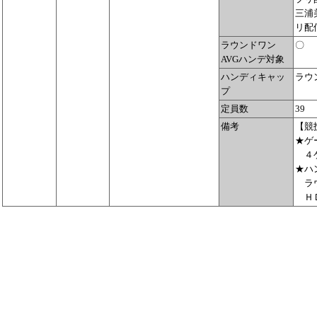
三浦
リ配
ラウンドワン
〇
AVGハンデ対象
ハンディキャッ
ラウ
プ
定員数
39
備考
【競
★ゲ
４ゲ
★ハ
ラウ
ＨＤ