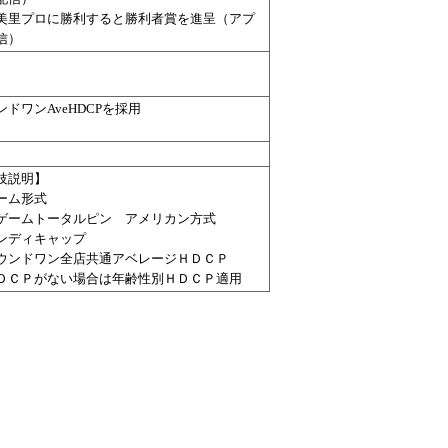
美里プロに勝利すると勝利者賞を進呈（アプ
信）
ンドワンAveHDCPを採用
技説明】
ーム形式
ームトータルピン アメリカン方式
ンディキャップ
ンドワン全店共通アベレージＨＤＣＰ
ＣＰがない場合は年齢性別ＨＤＣＰ適用