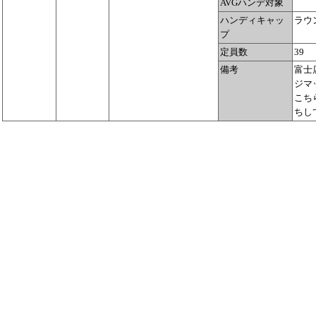
AVGハンデ対象
ハンディキャッ
ラウ
プ
定員数
39
備考
富士
ジマ
こち
ちし