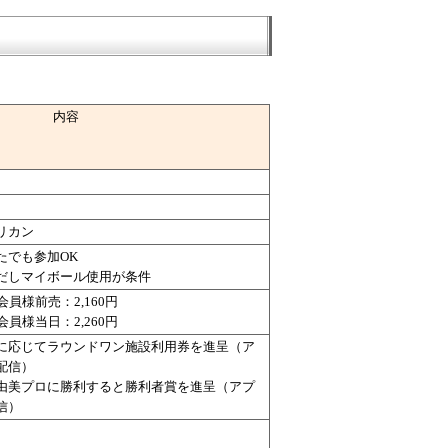
内容
リカン
たでも参加OK
だしマイボール使用が条件
会員様前売：2,160円
会員様当日：2,260円
に応じてラウンドワン施設利用券を進呈（ア
配信）
由美プロに勝利すると勝利者賞を進呈（アプ
信）