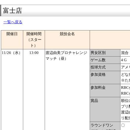
富士店
一覧へ戻る
開催日
開催時間
競技会名
（スター
ト）
11/26（水）
13:00
渡辺由美プロチャレンジ
男女区別
混合
マッチ（昼）
ゲーム数
4 G
投球方式
アメ
参加資格
どな
※た
参加料金
RBC
RBC
賞品
順位
プリ
渡辺
リ配
ラウンドワン
〇