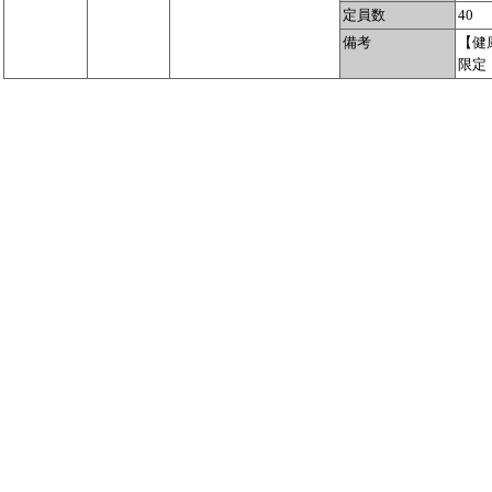
定員数
40
備考
【健
限定