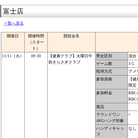
富士店
一覧へ戻る
開催日
開催時間
競技会名
（スター
ト）
11/11（火）
09:30
【健康クラブ】火曜日午
男女区別
混合
前きらさぎクラブ
ゲーム数
3 G
投球方式
アメ
参加資格
【健
限定
参加料金
RBC
RBC
賞品
ラウンドワン
×
AVGハンデ対象
ハンディキャッ
なし
プ