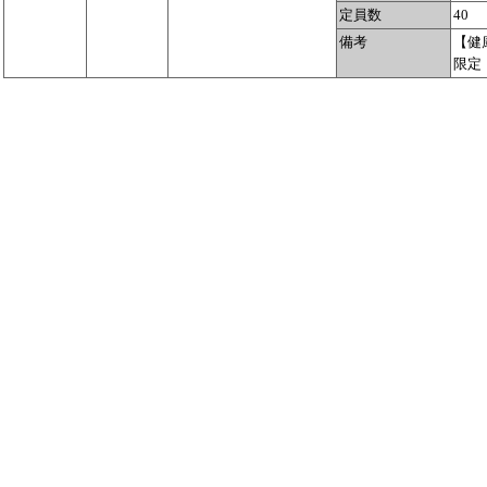
定員数
40
備考
【健
限定