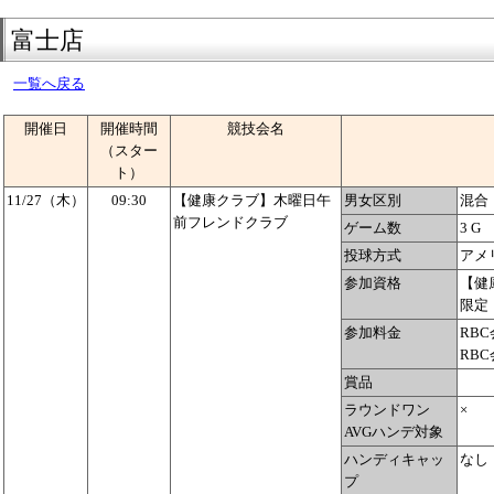
富士店
一覧へ戻る
開催日
開催時間
競技会名
（スター
ト）
11/27（木）
09:30
【健康クラブ】木曜日午
男女区別
混合
前フレンドクラブ
ゲーム数
3 G
投球方式
アメ
参加資格
【健
限定
参加料金
RBC
RBC
賞品
ラウンドワン
×
AVGハンデ対象
ハンディキャッ
なし
プ