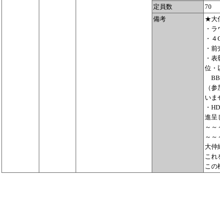
定員数
70
備考
★大
・ラ
・４
・前売
・表
位・
BB
（参
いま
・H
進呈
～～
～～
大仲
これ
この