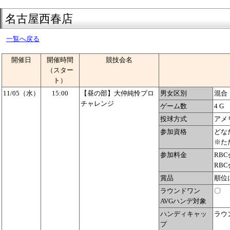
名古屋西春店
一覧へ戻る
開催日
開催時間
競技会名
（スター
ト）
11/05（水）
15:00
【昼の部】大仲純怜プロ
男女区別
混合
チャレンジ
ゲーム数
4 G
投球方式
アメ
参加資格
どな
※た
参加料金
RBC
RBC
賞品
順位
ラウンドワン
〇
AVGハンデ対象
ハンディキャッ
ラウ
プ