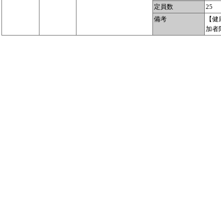
定員数
25
備考
【健
加者