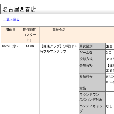
名古屋西春店
一覧へ戻る
開催日
開催時間
競技会名
（スター
ト）
10/29（水）
14:00
【健康クラブ】水曜日14
男女区別
混合
時ブルマンクラブ
ゲーム数
3 G
投球方式
アメ
参加資格
【健
加者
参加料金
RBC
RBC
賞品
ラウンドワン
×
AVGハンデ対象
ハンディキャッ
なし
プ