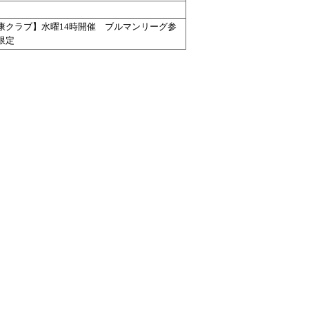
康クラブ】水曜14時開催 ブルマンリーグ参
限定