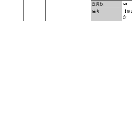
定員数
60
備考
【健
定