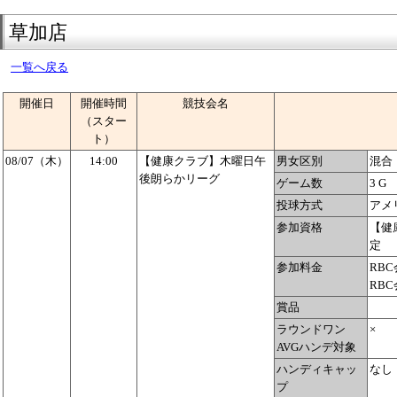
草加店
一覧へ戻る
開催日
開催時間
競技会名
（スター
ト）
08/07（木）
14:00
【健康クラブ】木曜日午
男女区別
混合
後朗らかリーグ
ゲーム数
3 G
投球方式
アメ
参加資格
【健
定
参加料金
RBC
RBC
賞品
ラウンドワン
×
AVGハンデ対象
ハンディキャッ
なし
プ