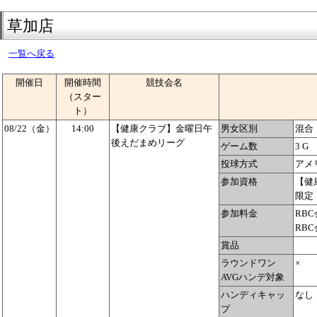
草加店
一覧へ戻る
開催日
開催時間
競技会名
（スター
ト）
08/22（金）
14:00
【健康クラブ】金曜日午
男女区別
混合
後えだまめリーグ
ゲーム数
3 G
投球方式
アメ
参加資格
【健
限定
参加料金
RBC
RBC
賞品
ラウンドワン
×
AVGハンデ対象
ハンディキャッ
なし
プ