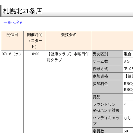
札幌北21条店
一覧へ戻る
開催日
開催時間
競技会名
（スター
ト）
07/16（水）
10:00
【健康クラブ】水曜日午
男女区別
混合
前クラブ
ゲーム数
3 G
投球方式
アメ
参加資格
【健
参加料金
RBC
RBC
賞品
ラウンドワン
×
AVGハンデ対象
ハンディキャッ
なし
プ
定員数
50