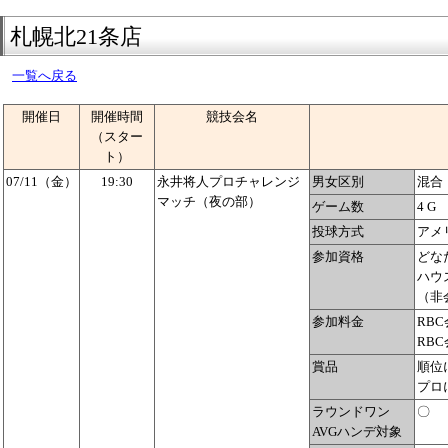
札幌北21条店
一覧へ戻る
開催日
開催時間
競技会名
（スター
ト）
07/11（金）
19:30
永井将人プロチャレンジ
男女区別
混合
マッチ（夜の部）
ゲーム数
4 G
投球方式
アメ
参加資格
どな
ハウ
（非
参加料金
RBC
RBC
賞品
順位
プロ
ラウンドワン
〇
AVGハンデ対象