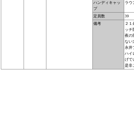
ハンディキャッ
ラウ
プ
定員数
39
備考
２１
ッチ
夜の
ない
永井
ハイ
げて
是非