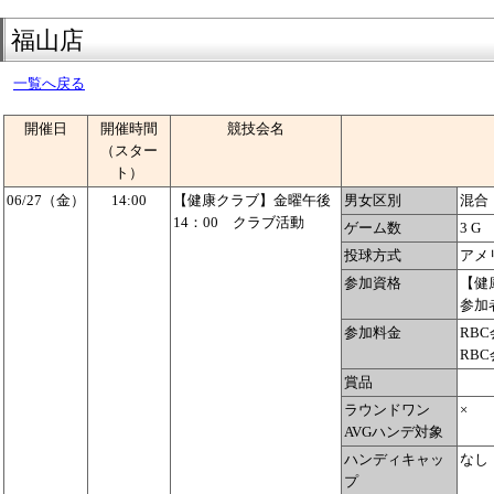
福山店
一覧へ戻る
開催日
開催時間
競技会名
（スター
ト）
06/27（金）
14:00
【健康クラブ】金曜午後
男女区別
混合
14：00 クラブ活動
ゲーム数
3 G
投球方式
アメ
参加資格
【健
参加
参加料金
RBC
RBC
賞品
ラウンドワン
×
AVGハンデ対象
ハンディキャッ
なし
プ