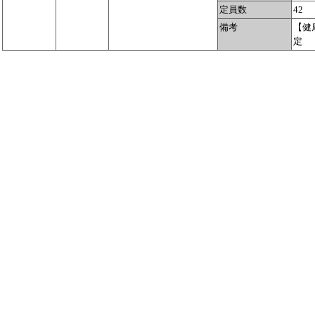
定員数
42
備考
【健
定