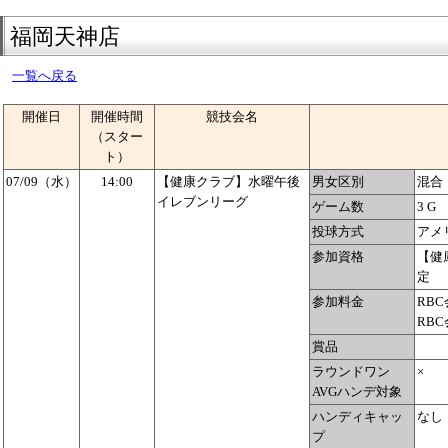
福岡天神店
一覧へ戻る
開催日
開催時間
競技会名
（スター
ト）
07/09（水）
14:00
【健康クラブ】水曜午後
男女区別
混合
イレブンリーグ
ゲーム数
3 G
投球方式
アメ
参加資格
【健
定
参加料金
RBC
RBC
賞品
ラウンドワン
×
AVGハンデ対象
ハンディキャッ
なし
プ