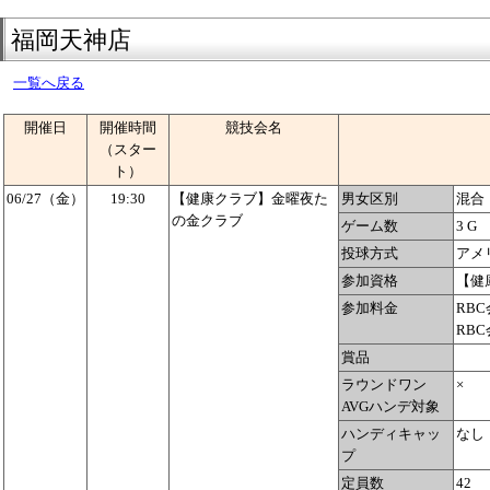
福岡天神店
一覧へ戻る
開催日
開催時間
競技会名
（スター
ト）
06/27（金）
19:30
【健康クラブ】金曜夜た
男女区別
混合
の金クラブ
ゲーム数
3 G
投球方式
アメ
参加資格
【健
参加料金
RBC
RBC
賞品
ラウンドワン
×
AVGハンデ対象
ハンディキャッ
なし
プ
定員数
42